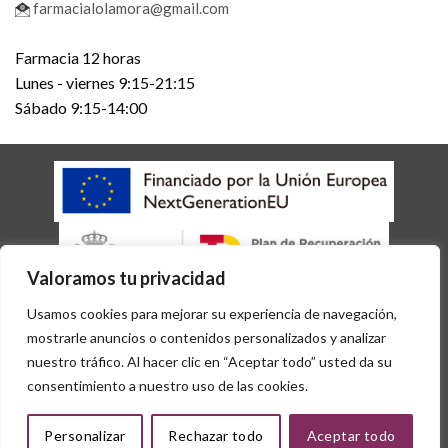
farmacialolamora@gmail.com
Farmacia 12 horas
Lunes - viernes 9:15-21:15
Sábado 9:15-14:00
Valoramos tu privacidad
AVISO LEGAL
POLÍTICA DE COOKIES
POLÍTICA DE PRIVACIDAD
Usamos cookies para mejorar su experiencia de navegación,
ACCESIBILIDAD
mostrarle anuncios o contenidos personalizados y analizar
Copyright 2026 © Desarrollado por
Sisfarma
nuestro tráfico. Al hacer clic en “Aceptar todo” usted da su
consentimiento a nuestro uso de las cookies.
Personalizar
Rechazar todo
Aceptar todo