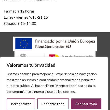
Farmacia 12 horas
Lunes - viernes 9:15-21:15
Sábado 9:15-14:00
Valoramos tu privacidad
AVISO LEGAL
POLÍTICA DE COOKIES
POLÍTICA DE PRIVACIDAD
Usamos cookies para mejorar su experiencia de navegación,
ACCESIBILIDAD
mostrarle anuncios o contenidos personalizados y analizar
Copyright 2026 © Desarrollado por
Sisfarma
nuestro tráfico. Al hacer clic en “Aceptar todo” usted da su
consentimiento a nuestro uso de las cookies.
Personalizar
Rechazar todo
Aceptar todo