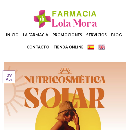
Skip
to
content
INICIO
LA FARMACIA
PROMOCIONES
SERVICIOS
BLOG
CONTACTO
TIENDA ONLINE
29
Abr